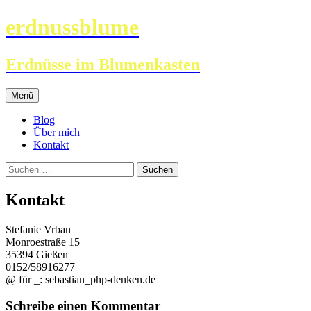
erdnussblume
Erdnüsse im Blumenkasten
Zum
Menü
Inhalt
springen
Blog
Über mich
Kontakt
Suchen
nach:
Kontakt
Stefanie Vrban
Monroestraße 15
35394 Gießen
0152/58916277
@ für _: sebastian_php-denken.de
Schreibe einen Kommentar