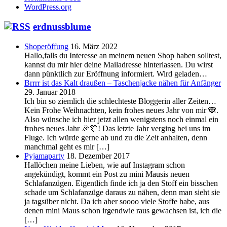
WordPress.org
erdnussblume
Shoperöffung
16. März 2022
Hallo,falls du Interesse an meinem neuen Shop haben solltest,
kannst du mir hier deine Mailadresse hinterlassen. Du wirst
dann pünktlich zur Eröffnung informiert. Wird geladen…
Brrrr ist das Kalt draußen – Taschenjacke nähen für Anfänger
29. Januar 2018
Ich bin so ziemlich die schlechteste Bloggerin aller Zeiten…
Kein Frohe Weihnachten, kein frohes neues Jahr von mir 🙈.
Also wünsche ich hier jetzt allen wenigstens noch einmal ein
frohes neues Jahr 🎉🎊! Das letzte Jahr verging bei uns im
Fluge. Ich würde gerne ab und zu die Zeit anhalten, denn
manchmal geht es mir […]
Pyjamaparty
18. Dezember 2017
Hallöchen meine Lieben, wie auf Instagram schon
angekündigt, kommt ein Post zu mini Mausis neuen
Schlafanzügen. Eigentlich finde ich ja den Stoff ein bisschen
schade um Schlafanzüge daraus zu nähen, denn man sieht sie
ja tagsüber nicht. Da ich aber soooo viele Stoffe habe, aus
denen mini Maus schon irgendwie raus gewachsen ist, ich die
[…]