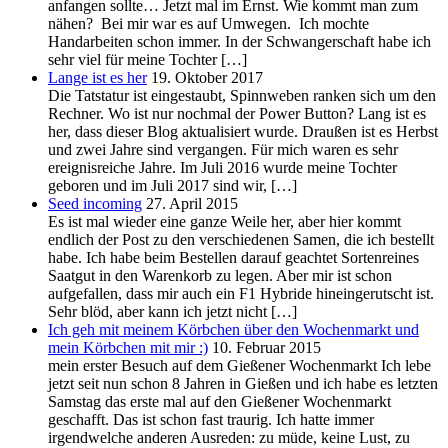
anfangen sollte… Jetzt mal im Ernst. Wie kommt man zum
nähen? Bei mir war es auf Umwegen. Ich mochte
Handarbeiten schon immer. In der Schwangerschaft habe ich
sehr viel für meine Tochter […]
Lange ist es her
19. Oktober 2017
Die Tatstatur ist eingestaubt, Spinnweben ranken sich um den
Rechner. Wo ist nur nochmal der Power Button? Lang ist es
her, dass dieser Blog aktualisiert wurde. Draußen ist es Herbst
und zwei Jahre sind vergangen. Für mich waren es sehr
ereignisreiche Jahre. Im Juli 2016 wurde meine Tochter
geboren und im Juli 2017 sind wir, […]
Seed incoming
27. April 2015
Es ist mal wieder eine ganze Weile her, aber hier kommt
endlich der Post zu den verschiedenen Samen, die ich bestellt
habe. Ich habe beim Bestellen darauf geachtet Sortenreines
Saatgut in den Warenkorb zu legen. Aber mir ist schon
aufgefallen, dass mir auch ein F1 Hybride hineingerutscht ist.
Sehr blöd, aber kann ich jetzt nicht […]
Ich geh mit meinem Körbchen über den Wochenmarkt und
mein Körbchen mit mir :)
10. Februar 2015
mein erster Besuch auf dem Gießener Wochenmarkt Ich lebe
jetzt seit nun schon 8 Jahren in Gießen und ich habe es letzten
Samstag das erste mal auf den Gießener Wochenmarkt
geschafft. Das ist schon fast traurig. Ich hatte immer
irgendwelche anderen Ausreden: zu müde, keine Lust, zu