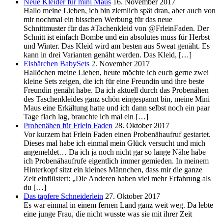
Neue Kleider für mini Maus
16. November 2017
Hallo meine Lieben, ich bin ziemlich spät dran, aber auch von
mir nochmal ein bisschen Werbung für das neue
Schnittmuster für das #Tachenkleid von @FrleinFaden. Der
Schnitt ist einfach Bombe und ein absolutes muss für Herbst
und Winter. Das Kleid wird am besten aus Sweat genäht. Es
kann in drei Varianten genäht werden. Das Kleid, […]
Eisbärchen BabySets
2. November 2017
Hallöchen meine Lieben, heute möchte ich euch gerne zwei
kleine Sets zeigen, die ich für eine Freundin und ihre beste
Freundin genäht habe. Da ich aktuell durch das Probenähen
des Taschenkleides ganz schön eingespannt bin, meine Mini
Maus eine Erkältung hatte und ich dann selbst noch ein paar
Tage flach lag, brauchte ich mal ein […]
Probenähen für Frlein Faden
28. Oktober 2017
Vor kurzem hat Frlein Faden einen Probenähaufruf gestartet.
Dieses mal habe ich einmal mein Glück versucht und mich
angemeldet… Da ich ja noch nicht gar so lange Nähe habe
ich Probenähaufrufe eigentlich immer gemieden. In meinem
Hinterkopf sitzt ein kleines Männchen, dass mir die ganze
Zeit einflüstert: „Die Anderen haben viel mehr Erfahrung als
du […]
Das tapfere Schneiderlein
27. Oktober 2017
Es war einmal in einem fernen Land ganz weit weg. Da lebte
eine junge Frau, die nicht wusste was sie mit ihrer Zeit