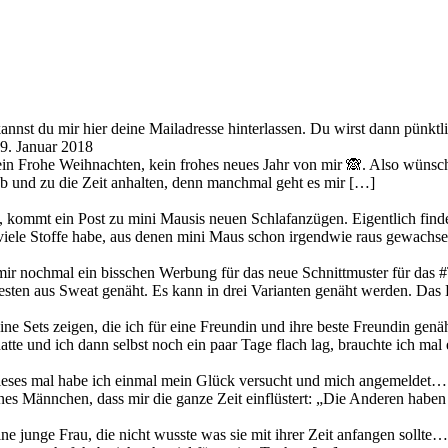
kannst du mir hier deine Mailadresse hinterlassen. Du wirst dann pünkt
9. Januar 2018
ein Frohe Weihnachten, kein frohes neues Jahr von mir 🙈. Also wünsche
 ab und zu die Zeit anhalten, denn manchmal geht es mir […]
 kommt ein Post zu mini Mausis neuen Schlafanzügen. Eigentlich finde
 viele Stoffe habe, aus denen mini Maus schon irgendwie raus gewachsen
n mir nochmal ein bisschen Werbung für das neue Schnittmuster für das
esten aus Sweat genäht. Es kann in drei Varianten genäht werden. Das
ne Sets zeigen, die ich für eine Freundin und ihre beste Freundin genä
te und ich dann selbst noch ein paar Tage flach lag, brauchte ich mal
Dieses mal habe ich einmal mein Glück versucht und mich angemeldet… 
ines Männchen, dass mir die ganze Zeit einflüstert: „Die Anderen haben
ne junge Frau, die nicht wusste was sie mit ihrer Zeit anfangen soll