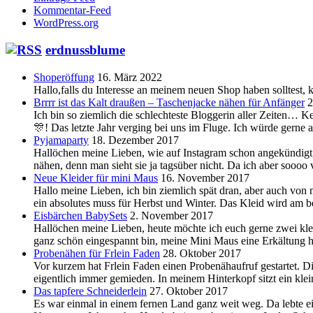
Kommentar-Feed
WordPress.org
erdnussblume
Shoperöffung
16. März 2022
Hallo,falls du Interesse an meinem neuen Shop haben solltest, 
Brrrr ist das Kalt draußen – Taschenjacke nähen für Anfänger
2
Ich bin so ziemlich die schlechteste Bloggerin aller Zeiten… K
🎊! Das letzte Jahr verging bei uns im Fluge. Ich würde gerne
Pyjamaparty
18. Dezember 2017
Hallöchen meine Lieben, wie auf Instagram schon angekündigt,
nähen, denn man sieht sie ja tagsüber nicht. Da ich aber soooo
Neue Kleider für mini Maus
16. November 2017
Hallo meine Lieben, ich bin ziemlich spät dran, aber auch vo
ein absolutes muss für Herbst und Winter. Das Kleid wird am b
Eisbärchen BabySets
2. November 2017
Hallöchen meine Lieben, heute möchte ich euch gerne zwei klei
ganz schön eingespannt bin, meine Mini Maus eine Erkältung hat
Probenähen für Frlein Faden
28. Oktober 2017
Vor kurzem hat Frlein Faden einen Probenähaufruf gestartet. 
eigentlich immer gemieden. In meinem Hinterkopf sitzt ein kle
Das tapfere Schneiderlein
27. Oktober 2017
Es war einmal in einem fernen Land ganz weit weg. Da lebte ei