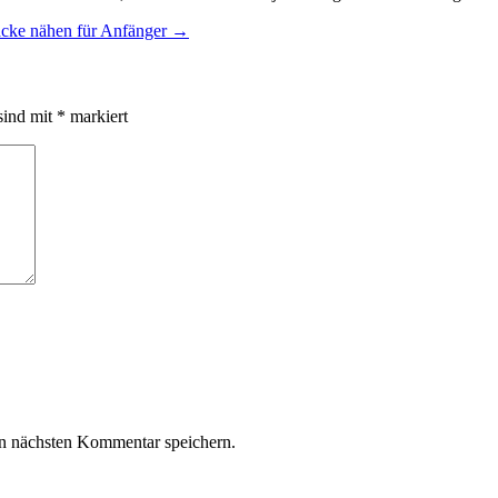
jacke nähen für Anfänger
→
sind mit
*
markiert
n nächsten Kommentar speichern.