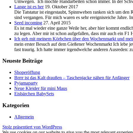
Umwegen. Ich mochte Handarbeiten schon immer. In der Schwan
Lange ist es her
19. Oktober 2017
Die Tatstatur ist eingestaubt, Spinnweben ranken sich um den R
sind vergangen. Für mich waren es sehr ereignisreiche Jahre. 
Seed incoming
27. April 2015
Es ist mal wieder eine ganze Weile her, aber hier kommt endlic
zu legen. Aber mir ist schon aufgefallen, dass mir auch ein F1 H
Ich geh mit meinem Körbchen über den Wochenmarkt und mein
mein erster Besuch auf dem Gießener Wochenmarkt Ich lebe jetz
fast traurig. Ich hatte immer irgendwelche anderen Ausreden: z
Neueste Beiträge
Shoperöffung
Brrrr ist das Kalt draußen – Taschenjacke nähen für Anfänger
Pyjamaparty
Neue Kleider für mini Maus
Eisbärchen BabySets
Kategorien
Allgemein
Stolz präsentiert von WordPress
We use cookies on our website to give you the most relevant experien