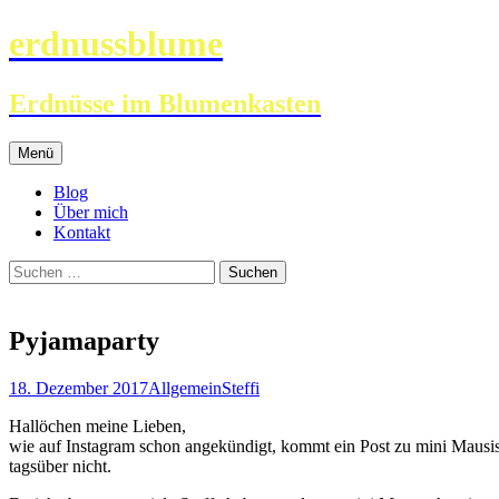
erdnussblume
Erdnüsse im Blumenkasten
Zum
Menü
Inhalt
springen
Blog
Über mich
Kontakt
Suchen
nach:
Pyjamaparty
18. Dezember 2017
Allgemein
Steffi
Hallöchen meine Lieben,
wie auf Instagram schon angekündigt, kommt ein Post zu mini Mausis 
tagsüber nicht.