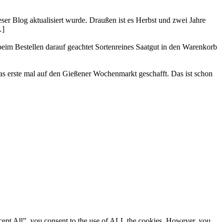
ser Blog aktualisiert wurde. Draußen ist es Herbst und zwei Jahre
…]
 beim Bestellen darauf geachtet Sortenreines Saatgut in den Warenkorb
as erste mal auf den Gießener Wochenmarkt geschafft. Das ist schon
cept All”, you consent to the use of ALL the cookies. However, you