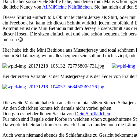
Da ich aber soooo viele Stoffe habe, aus denen mini Maus schon irgen
die liebe Nancy von
Al.MiKleine Nähfüßchen
. Sie hat mich auf den 
Dieses Shirt ist einfach toll. Ob mit leichtem Jersey als Shirt, oder 
ein Freebook ist, kann ich diesen Schnitt wirklich jedem empfehlen! 
Kombiniert ist die Mini Bethioua mit dem Jersey Hosenschnitt aus d
dieser Hosen. Die sitzen einfach gut und sind schön bequem. Ich pe
müssen 😉.
Hier habe ich die Mini Bethioua aus Musterjersey und total schönem L
einem Schlafanzug, wenn alles bequem sein soll und nichts ziept, oder
Bei der ersten Variante ist der Musterjersey aus der Feder von Fräule
Die zweite Variante habe ich aus diesem total süßen Stenzo Schafjer
An den Schäfchen konnte ich damals nicht vorbei gehen.
Den gab es bei der lieben Saskia von
Dein Stofflädchen
.
Für mich sind Regale oder Körbe in welchen schon zugeschnittene Sto
Da werde ich einfach immer schwach! Und so fanden auch die Lämmer
Auch wenn niemand abends die Schlafanzüge zu Gesicht bekommt auße