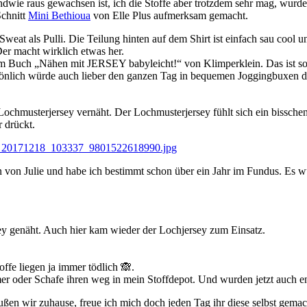
dwie raus gewachsen ist, ich die Stoffe aber trotzdem sehr mag, wurden
Schnitt
Mini Bethioua
von Elle Plus aufmerksam gemacht.
mit Sweat als Pulli. Die Teilung hinten auf dem Shirt ist einfach sau coo
Der macht wirklich etwas her.
em Buch „Nähen mit JERSEY babyleicht!“ von Klimperklein. Das ist so 
rsönlich würde auch lieber den ganzen Tag in bequemen Joggingbuxen d
ochmusterjersey vernäht. Der Lochmusterjersey fühlt sich ein bisschen 
 drückt.
in von Julie und habe ich bestimmt schon über ein Jahr im Fundus. Es w
sey genäht. Auch hier kam wieder der Lochjersey zum Einsatz.
ffe liegen ja immer tödlich 🙈.
 oder Schafe ihren weg in mein Stoffdepot. Und wurden jetzt auch en
n wir zuhause, freue ich mich doch jeden Tag ihr diese selbst gemac