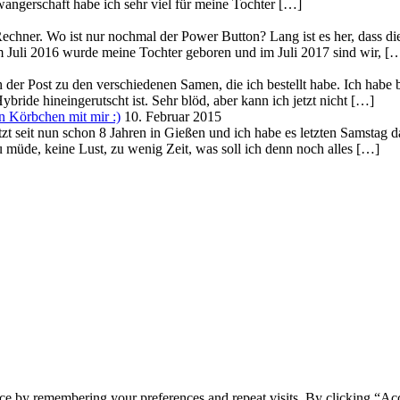
gerschaft habe ich sehr viel für meine Tochter […]
echner. Wo ist nur nochmal der Power Button? Lang ist es her, dass die
Im Juli 2016 wurde meine Tochter geboren und im Juli 2017 sind wir, [
h der Post zu den verschiedenen Samen, die ich bestellt habe. Ich habe
ybride hineingerutscht ist. Sehr blöd, aber kann ich jetzt nicht […]
 Körbchen mit mir :)
10. Februar 2015
t seit nun schon 8 Jahren in Gießen und ich habe es letzten Samstag d
u müde, keine Lust, zu wenig Zeit, was soll ich denn noch alles […]
ce by remembering your preferences and repeat visits. By clicking “Ac