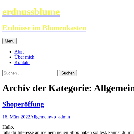
erdnussblume
Erdnüsse im Blumenkasten
Zum
Menü
Inhalt
springen
Blog
Über mich
Kontakt
Suchen
nach:
Archiv der Kategorie: Allgemei
Shoperöffung
16. März 2022
Allgemein
wp_admin
Hallo,
falls du Interesse an meinem neuen Shop haben solltest, kannst du mir