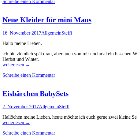
Schreibe einen Kommentar
Neue Kleider für mini Maus
16. November 2017
Allgemein
Steffi
Hallo meine Lieben,
ich bin ziemlich spät dran, aber auch von mir nochmal ein bisschen 
Herbst und Winter.
Neue
weiterlesen
→
Kleider
Schreibe einen Kommentar
für
mini
Maus
Eisbärchen BabySets
2. November 2017
Allgemein
Steffi
Hallöchen meine Lieben, heute möchte ich euch gerne zwei kleine Sets
Eisbärchen
weiterlesen
→
BabySets
Schreibe einen Kommentar