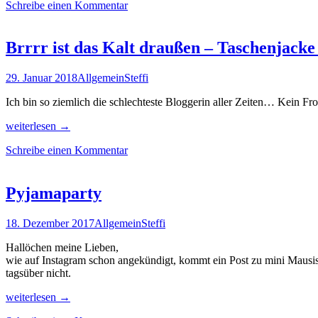
Schreibe einen Kommentar
Brrrr ist das Kalt draußen – Taschenjack
29. Januar 2018
Allgemein
Steffi
Ich bin so ziemlich die schlechteste Bloggerin aller Zeiten… Kein Fr
Brrrr
weiterlesen
→
ist
Schreibe einen Kommentar
das
Kalt
draußen
–
Pyjamaparty
Taschenjacke
nähen
18. Dezember 2017
Allgemein
Steffi
für
Anfänger
Hallöchen meine Lieben,
wie auf Instagram schon angekündigt, kommt ein Post zu mini Mausis 
tagsüber nicht.
Pyjamaparty
weiterlesen
→