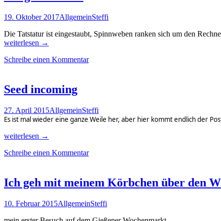
19. Oktober 2017
Allgemein
Steffi
Die Tatstatur ist eingestaubt, Spinnweben ranken sich um den Rechn
Lange
weiterlesen
→
ist
Schreibe einen Kommentar
es
her
Seed incoming
27. April 2015
Allgemein
Steffi
Es ist mal wieder eine ganze Weile her, aber hier kommt endlich der Pos
Seed
weiterlesen
→
incoming
Schreibe einen Kommentar
Ich geh mit meinem Körbchen über den W
10. Februar 2015
Allgemein
Steffi
mein erster Besuch auf dem Gießener Wochenmarkt