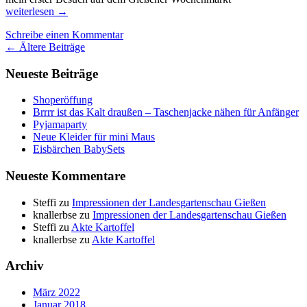
Ich
weiterlesen
→
geh
Schreibe einen Kommentar
mit
Beitragsnavigation
←
Ältere Beiträge
meinem
Körbchen
Neueste Beiträge
über
den
Wochenmarkt
Shoperöffung
und
Brrrr ist das Kalt draußen – Taschenjacke nähen für Anfänger
mein
Pyjamaparty
Körbchen
Neue Kleider für mini Maus
mit
Eisbärchen BabySets
mir
🙂
Neueste Kommentare
Steffi
zu
Impressionen der Landesgartenschau Gießen
knallerbse
zu
Impressionen der Landesgartenschau Gießen
Steffi
zu
Akte Kartoffel
knallerbse
zu
Akte Kartoffel
Archiv
März 2022
Januar 2018