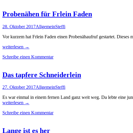
Probenähen für Frlein Faden
28. Oktober 2017
Allgemein
Steffi
Vor kurzem hat Frlein Faden einen Probenähaufruf gestartet. Diese
Probenähen
weiterlesen
→
für
Schreibe einen Kommentar
Frlein
Faden
Das tapfere Schneiderlein
27. Oktober 2017
Allgemein
Steffi
Es war einmal in einem fernen Land ganz weit weg. Da lebte eine jung
Das
weiterlesen
→
tapfere
Schreibe einen Kommentar
Schneiderlein
Lange ist es her