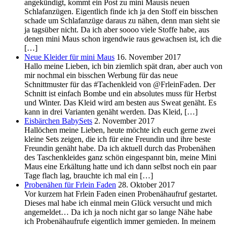
angekündigt, kommt ein Post zu mini Mausis neuen
Schlafanzügen. Eigentlich finde ich ja den Stoff ein bisschen
schade um Schlafanzüge daraus zu nähen, denn man sieht sie
ja tagsüber nicht. Da ich aber soooo viele Stoffe habe, aus
denen mini Maus schon irgendwie raus gewachsen ist, ich die
[…]
Neue Kleider für mini Maus
16. November 2017
Hallo meine Lieben, ich bin ziemlich spät dran, aber auch von
mir nochmal ein bisschen Werbung für das neue
Schnittmuster für das #Tachenkleid von @FrleinFaden. Der
Schnitt ist einfach Bombe und ein absolutes muss für Herbst
und Winter. Das Kleid wird am besten aus Sweat genäht. Es
kann in drei Varianten genäht werden. Das Kleid, […]
Eisbärchen BabySets
2. November 2017
Hallöchen meine Lieben, heute möchte ich euch gerne zwei
kleine Sets zeigen, die ich für eine Freundin und ihre beste
Freundin genäht habe. Da ich aktuell durch das Probenähen
des Taschenkleides ganz schön eingespannt bin, meine Mini
Maus eine Erkältung hatte und ich dann selbst noch ein paar
Tage flach lag, brauchte ich mal ein […]
Probenähen für Frlein Faden
28. Oktober 2017
Vor kurzem hat Frlein Faden einen Probenähaufruf gestartet.
Dieses mal habe ich einmal mein Glück versucht und mich
angemeldet… Da ich ja noch nicht gar so lange Nähe habe
ich Probenähaufrufe eigentlich immer gemieden. In meinem