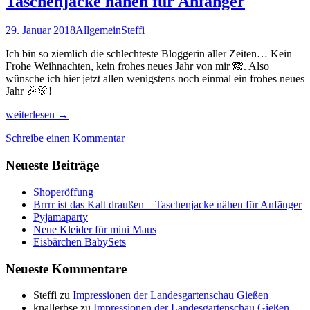
Taschenjacke nähen für Anfänger
29. Januar 2018
Allgemein
Steffi
Ich bin so ziemlich die schlechteste Bloggerin aller Zeiten… Kein
Frohe Weihnachten, kein frohes neues Jahr von mir 🙈. Also
wünsche ich hier jetzt allen wenigstens noch einmal ein frohes neues
Jahr 🎉🎊!
Brrrr
weiterlesen
→
ist
Schreibe einen Kommentar
das
Kalt
Neueste Beiträge
draußen
–
Taschenjacke
Shoperöffung
nähen
Brrrr ist das Kalt draußen – Taschenjacke nähen für Anfänger
für
Pyjamaparty
Anfänger
Neue Kleider für mini Maus
Eisbärchen BabySets
Neueste Kommentare
Steffi
zu
Impressionen der Landesgartenschau Gießen
knallerbse
zu
Impressionen der Landesgartenschau Gießen