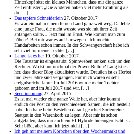
Hinterkopf sitzt ein kleines Männchen, dass mir die ganze
Zeit einflüstert: „Die Anderen haben viel mehr Erfahrung als
du […]
Das tapfere Schneiderlein
27. Oktober 2017
Es war einmal in einem fernen Land ganz weit weg. Da lebte
eine junge Frau, die nicht wusste was sie mit ihrer Zeit
anfangen sollte… Jetzt mal im Ernst. Wie kommt man zum
nähen? Bei mir war es auf Umwegen. Ich mochte
Handarbeiten schon immer. In der Schwangerschaft habe ich
sehr viel für meine Tochter […]
Lange ist es her
19. Oktober 2017
Die Tatstatur ist eingestaubt, Spinnweben ranken sich um den
Rechner. Wo ist nur nochmal der Power Button? Lang ist es
her, dass dieser Blog aktualisiert wurde. Draußen ist es Herbst
und zwei Jahre sind vergangen. Für mich waren es sehr
ereignisreiche Jahre. Im Juli 2016 wurde meine Tochter
geboren und im Juli 2017 sind wir, […]
Seed incoming
27. April 2015
Es ist mal wieder eine ganze Weile her, aber hier kommt
endlich der Post zu den verschiedenen Samen, die ich bestellt
habe. Ich habe beim Bestellen darauf geachtet Sortenreines
Saatgut in den Warenkorb zu legen. Aber mir ist schon
aufgefallen, dass mir auch ein F1 Hybride hineingerutscht ist.
Sehr blöd, aber kann ich jetzt nicht […]
Ich geh mit meinem Körbchen über den Wochenmarkt und