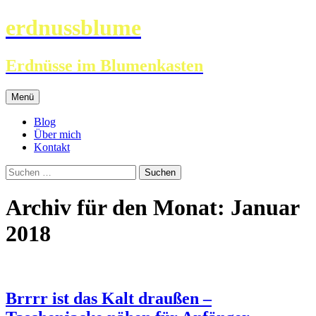
erdnussblume
Erdnüsse im Blumenkasten
Zum
Menü
Inhalt
springen
Blog
Über mich
Kontakt
Suchen
nach:
Archiv für den Monat: Januar
2018
Brrrr ist das Kalt draußen –