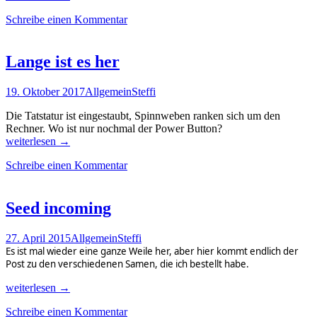
tapfere
Schreibe einen Kommentar
Schneiderlein
Lange ist es her
19. Oktober 2017
Allgemein
Steffi
Die Tatstatur ist eingestaubt, Spinnweben ranken sich um den
Rechner. Wo ist nur nochmal der Power Button?
Lange
weiterlesen
→
ist
Schreibe einen Kommentar
es
her
Seed incoming
27. April 2015
Allgemein
Steffi
Es ist mal wieder eine ganze Weile her, aber hier kommt endlich der
Post zu den verschiedenen Samen, die ich bestellt habe.
Seed
weiterlesen
→
incoming
Schreibe einen Kommentar