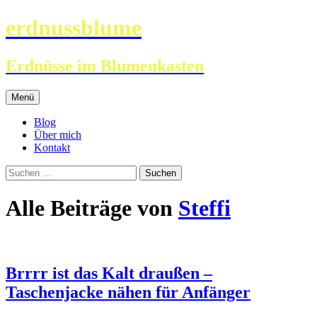
erdnussblume
Erdnüsse im Blumenkasten
Zum
Menü
Inhalt
springen
Blog
Über mich
Kontakt
Suchen
nach:
Alle Beiträge von
Steffi
Brrrr ist das Kalt draußen –
Taschenjacke nähen für Anfänger