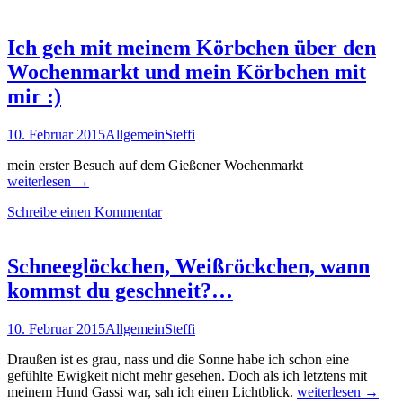
Ich geh mit meinem Körbchen über den
Wochenmarkt und mein Körbchen mit
mir :)
10. Februar 2015
Allgemein
Steffi
mein erster Besuch auf dem Gießener Wochenmarkt
Ich
weiterlesen
→
geh
Schreibe einen Kommentar
mit
meinem
Körbchen
über
Schneeglöckchen, Weißröckchen, wann
den
kommst du geschneit?…
Wochenmarkt
und
mein
10. Februar 2015
Allgemein
Steffi
Körbchen
mit
Draußen ist es grau, nass und die Sonne habe ich schon eine
mir
gefühlte Ewigkeit nicht mehr gesehen. Doch als ich letztens mit
Schneeglöckchen,
🙂
meinem Hund Gassi war, sah ich einen Lichtblick.
weiterlesen
→