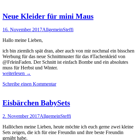
Neue Kleider für mini Maus
16. November 2017
Allgemein
Steffi
Hallo meine Lieben,
ich bin ziemlich spät dran, aber auch von mir nochmal ein bisschen
Werbung für das neue Schnittmuster für das #Tachenkleid von
@FrleinFaden. Der Schnitt ist einfach Bombe und ein absolutes
muss für Herbst und Winter.
Neue
weiterlesen
→
Kleider
Schreibe einen Kommentar
für
mini
Maus
Eisbärchen BabySets
2. November 2017
Allgemein
Steffi
Hallöchen meine Lieben, heute möchte ich euch gerne zwei kleine
Sets zeigen, die ich für eine Freundin und ihre beste Freundin
genäht habe.