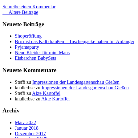
Weißröckchen,
Schreibe einen Kommentar
wann
Beitragsnavigation
←
Ältere Beiträge
kommst
du
Neueste Beiträge
geschneit?…
Shoperöffung
Brrrr ist das Kalt draußen – Taschenjacke nähen für Anfänger
Pyjamaparty
Neue Kleider für mini Maus
Eisbärchen BabySets
Neueste Kommentare
Steffi
zu
Impressionen der Landesgartenschau Gießen
knallerbse
zu
Impressionen der Landesgartenschau Gießen
Steffi
zu
Akte Kartoffel
knallerbse
zu
Akte Kartoffel
Archiv
März 2022
Januar 2018
Dezember 2017