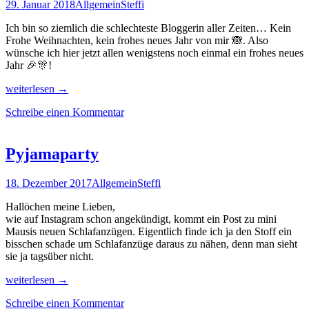
29. Januar 2018
Allgemein
Steffi
Ich bin so ziemlich die schlechteste Bloggerin aller Zeiten… Kein
Frohe Weihnachten, kein frohes neues Jahr von mir 🙈. Also
wünsche ich hier jetzt allen wenigstens noch einmal ein frohes neues
Jahr 🎉🎊!
Brrrr
weiterlesen
→
ist
Schreibe einen Kommentar
das
Kalt
draußen
–
Pyjamaparty
Taschenjacke
nähen
18. Dezember 2017
Allgemein
Steffi
für
Anfänger
Hallöchen meine Lieben,
wie auf Instagram schon angekündigt, kommt ein Post zu mini
Mausis neuen Schlafanzügen. Eigentlich finde ich ja den Stoff ein
bisschen schade um Schlafanzüge daraus zu nähen, denn man sieht
sie ja tagsüber nicht.
Pyjamaparty
weiterlesen
→
Schreibe einen Kommentar