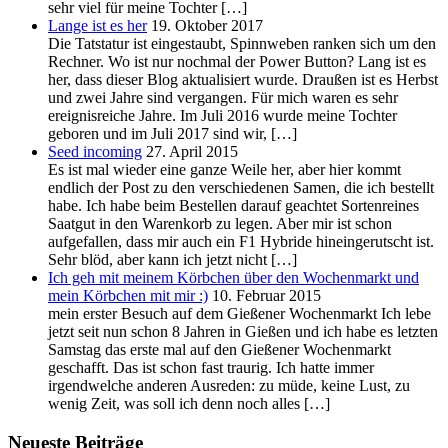
sehr viel für meine Tochter […]
Lange ist es her
19. Oktober 2017
Die Tatstatur ist eingestaubt, Spinnweben ranken sich um den
Rechner. Wo ist nur nochmal der Power Button? Lang ist es
her, dass dieser Blog aktualisiert wurde. Draußen ist es Herbst
und zwei Jahre sind vergangen. Für mich waren es sehr
ereignisreiche Jahre. Im Juli 2016 wurde meine Tochter
geboren und im Juli 2017 sind wir, […]
Seed incoming
27. April 2015
Es ist mal wieder eine ganze Weile her, aber hier kommt
endlich der Post zu den verschiedenen Samen, die ich bestellt
habe. Ich habe beim Bestellen darauf geachtet Sortenreines
Saatgut in den Warenkorb zu legen. Aber mir ist schon
aufgefallen, dass mir auch ein F1 Hybride hineingerutscht ist.
Sehr blöd, aber kann ich jetzt nicht […]
Ich geh mit meinem Körbchen über den Wochenmarkt und
mein Körbchen mit mir :)
10. Februar 2015
mein erster Besuch auf dem Gießener Wochenmarkt Ich lebe
jetzt seit nun schon 8 Jahren in Gießen und ich habe es letzten
Samstag das erste mal auf den Gießener Wochenmarkt
geschafft. Das ist schon fast traurig. Ich hatte immer
irgendwelche anderen Ausreden: zu müde, keine Lust, zu
wenig Zeit, was soll ich denn noch alles […]
Neueste Beiträge