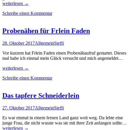
Eisbärchen
weiterlesen
→
BabySets
Schreibe einen Kommentar
Probenähen für Frlein Faden
28. Oktober 2017
Allgemein
Steffi
Vor kurzem hat Frlein Faden einen Probenähaufruf gestartet. Dieses
mal habe ich einmal mein Glück versucht und mich angemeldet…
Probenähen
weiterlesen
→
für
Schreibe einen Kommentar
Frlein
Faden
Das tapfere Schneiderlein
27. Oktober 2017
Allgemein
Steffi
Es war einmal in einem fernen Land ganz weit weg. Da lebte eine
junge Frau, die nicht wusste was sie mit ihrer Zeit anfangen sollte…
Das
weiterlesen
→