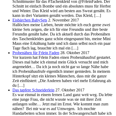
Schnittmuster für das #Tachenkleid von @FrleinFaden. Der
Schnitt ist einfach Bombe und ein absolutes muss für Herbst
und Winter. Das Kleid wird am besten aus Sweat genäht. Es
kann in drei Varianten genäht werden. Das Kleid, […]
Eisbärchen BabySets
2. November 2017
Hallöchen meine Lieben, heute möchte ich euch gerne zwei
kleine Sets zeigen, die ich für eine Freundin und ihre beste
Freundin genäht habe. Da ich aktuell durch das Probenähen
des Taschenkleides ganz schön eingespannt bin, meine Mini
Maus eine Erkältung hatte und ich dann selbst noch ein paar
Tage flach lag, brauchte ich mal ein […]
Probenähen für Frlein Faden
28. Oktober 2017
Vor kurzem hat Frlein Faden einen Probenähaufruf gestartet.
Dieses mal habe ich einmal mein Glück versucht und mich
angemeldet… Da ich ja noch nicht gar so lange Nähe habe
ich Probenähaufrufe eigentlich immer gemieden. In meinem
Hinterkopf sitzt ein kleines Männchen, dass mir die ganze
Zeit einflüstert: „Die Anderen haben viel mehr Erfahrung als
du […]
Das tapfere Schneiderlein
27. Oktober 2017
Es war einmal in einem fernen Land ganz weit weg. Da lebte
eine junge Frau, die nicht wusste was sie mit ihrer Zeit
anfangen sollte… Jetzt mal im Ernst. Wie kommt man zum
nähen? Bei mir war es auf Umwegen. Ich mochte
Handarbeiten schon immer. In der Schwangerschaft habe ich