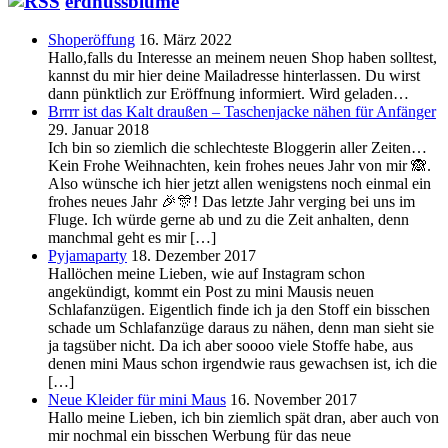
erdnussblume
Shoperöffung
16. März 2022
Hallo,falls du Interesse an meinem neuen Shop haben solltest,
kannst du mir hier deine Mailadresse hinterlassen. Du wirst
dann pünktlich zur Eröffnung informiert. Wird geladen…
Brrrr ist das Kalt draußen – Taschenjacke nähen für Anfänger
29. Januar 2018
Ich bin so ziemlich die schlechteste Bloggerin aller Zeiten…
Kein Frohe Weihnachten, kein frohes neues Jahr von mir 🙈.
Also wünsche ich hier jetzt allen wenigstens noch einmal ein
frohes neues Jahr 🎉🎊! Das letzte Jahr verging bei uns im
Fluge. Ich würde gerne ab und zu die Zeit anhalten, denn
manchmal geht es mir […]
Pyjamaparty
18. Dezember 2017
Hallöchen meine Lieben, wie auf Instagram schon
angekündigt, kommt ein Post zu mini Mausis neuen
Schlafanzügen. Eigentlich finde ich ja den Stoff ein bisschen
schade um Schlafanzüge daraus zu nähen, denn man sieht sie
ja tagsüber nicht. Da ich aber soooo viele Stoffe habe, aus
denen mini Maus schon irgendwie raus gewachsen ist, ich die
[…]
Neue Kleider für mini Maus
16. November 2017
Hallo meine Lieben, ich bin ziemlich spät dran, aber auch von
mir nochmal ein bisschen Werbung für das neue