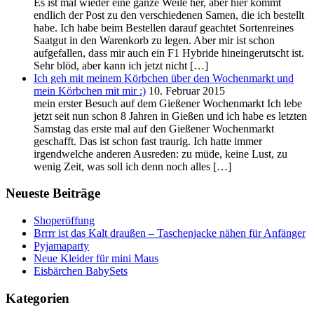
Es ist mal wieder eine ganze Weile her, aber hier kommt
endlich der Post zu den verschiedenen Samen, die ich bestellt
habe. Ich habe beim Bestellen darauf geachtet Sortenreines
Saatgut in den Warenkorb zu legen. Aber mir ist schon
aufgefallen, dass mir auch ein F1 Hybride hineingerutscht ist.
Sehr blöd, aber kann ich jetzt nicht […]
Ich geh mit meinem Körbchen über den Wochenmarkt und
mein Körbchen mit mir :)
10. Februar 2015
mein erster Besuch auf dem Gießener Wochenmarkt Ich lebe
jetzt seit nun schon 8 Jahren in Gießen und ich habe es letzten
Samstag das erste mal auf den Gießener Wochenmarkt
geschafft. Das ist schon fast traurig. Ich hatte immer
irgendwelche anderen Ausreden: zu müde, keine Lust, zu
wenig Zeit, was soll ich denn noch alles […]
Neueste Beiträge
Shoperöffung
Brrrr ist das Kalt draußen – Taschenjacke nähen für Anfänger
Pyjamaparty
Neue Kleider für mini Maus
Eisbärchen BabySets
Kategorien