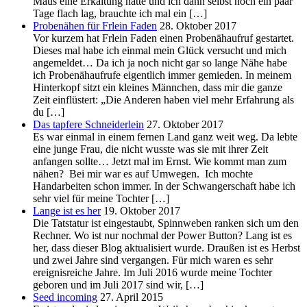
Maus eine Erkältung hatte und ich dann selbst noch ein paar
Tage flach lag, brauchte ich mal ein […]
Probenähen für Frlein Faden
28. Oktober 2017
Vor kurzem hat Frlein Faden einen Probenähaufruf gestartet.
Dieses mal habe ich einmal mein Glück versucht und mich
angemeldet… Da ich ja noch nicht gar so lange Nähe habe
ich Probenähaufrufe eigentlich immer gemieden. In meinem
Hinterkopf sitzt ein kleines Männchen, dass mir die ganze
Zeit einflüstert: „Die Anderen haben viel mehr Erfahrung als
du […]
Das tapfere Schneiderlein
27. Oktober 2017
Es war einmal in einem fernen Land ganz weit weg. Da lebte
eine junge Frau, die nicht wusste was sie mit ihrer Zeit
anfangen sollte… Jetzt mal im Ernst. Wie kommt man zum
nähen? Bei mir war es auf Umwegen. Ich mochte
Handarbeiten schon immer. In der Schwangerschaft habe ich
sehr viel für meine Tochter […]
Lange ist es her
19. Oktober 2017
Die Tatstatur ist eingestaubt, Spinnweben ranken sich um den
Rechner. Wo ist nur nochmal der Power Button? Lang ist es
her, dass dieser Blog aktualisiert wurde. Draußen ist es Herbst
und zwei Jahre sind vergangen. Für mich waren es sehr
ereignisreiche Jahre. Im Juli 2016 wurde meine Tochter
geboren und im Juli 2017 sind wir, […]
Seed incoming
27. April 2015