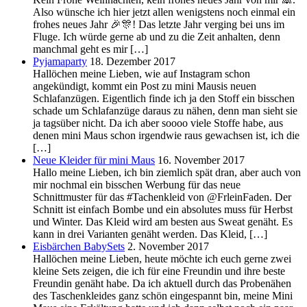
Also wünsche ich hier jetzt allen wenigstens noch einmal ein
frohes neues Jahr 🎉🎊! Das letzte Jahr verging bei uns im
Fluge. Ich würde gerne ab und zu die Zeit anhalten, denn
manchmal geht es mir […]
Pyjamaparty
18. Dezember 2017
Hallöchen meine Lieben, wie auf Instagram schon
angekündigt, kommt ein Post zu mini Mausis neuen
Schlafanzügen. Eigentlich finde ich ja den Stoff ein bisschen
schade um Schlafanzüge daraus zu nähen, denn man sieht sie
ja tagsüber nicht. Da ich aber soooo viele Stoffe habe, aus
denen mini Maus schon irgendwie raus gewachsen ist, ich die
[…]
Neue Kleider für mini Maus
16. November 2017
Hallo meine Lieben, ich bin ziemlich spät dran, aber auch von
mir nochmal ein bisschen Werbung für das neue
Schnittmuster für das #Tachenkleid von @FrleinFaden. Der
Schnitt ist einfach Bombe und ein absolutes muss für Herbst
und Winter. Das Kleid wird am besten aus Sweat genäht. Es
kann in drei Varianten genäht werden. Das Kleid, […]
Eisbärchen BabySets
2. November 2017
Hallöchen meine Lieben, heute möchte ich euch gerne zwei
kleine Sets zeigen, die ich für eine Freundin und ihre beste
Freundin genäht habe. Da ich aktuell durch das Probenähen
des Taschenkleides ganz schön eingespannt bin, meine Mini